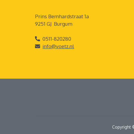
Prins Bernhardstraat 1a
9251 GJ Burgum
0511-820280
info@voetz.nl
Copyright 