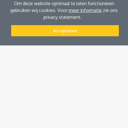
Om deze website optimaal te laten functioneren
gebruiken wij cookies. Voor
meer informatie
zie ons
privacy statement.
Accepteren
Maak een afspraak
Tarieven 2026
Vergoeding
Betaling